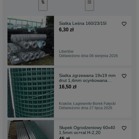
Siatka Leśna 160/23/15l
6,30 zł
Libertów
Odświeżono dnia 06 sierpnia 2026
Siatka zgrzewana 19x19 mm
drut 1,4mm ocynkowana
powlekana
16,50 zł
Kraków, Łagiewniki-Borek Fałęcki
Odświeżono dnia 27 lipca 2026
Słupek Ogrodzeniowy 60x40
1,5mm oc+ral H-2,20
45 zł