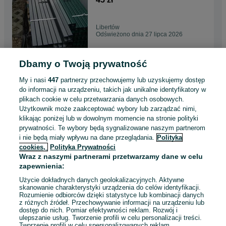
Libertów
Odświeżono dnia 27 lipca 2026
Dbamy o Twoją prywatność
Panel Ogrodzeniowy fi 4
OC+RAL 1530X2500 oczko
My i nasi
447
partnerzy przechowujemy lub uzyskujemy dostęp
50x200
80 zł
do informacji na urządzeniu, takich jak unikalne identyfikatory w
plikach cookie w celu przetwarzania danych osobowych.
Użytkownik może zaakceptować wybory lub zarządzać nimi,
Libertów
klikając poniżej lub w dowolnym momencie na stronie polityki
Odświeżono dnia 27 lipca 2026
prywatności. Te wybory będą sygnalizowane naszym partnerom
i nie będą miały wpływu na dane przeglądania.
Polityka
cookies,
Polityka Prywatności
Siatka Leśna 150/10/30L
Wraz z naszymi partnerami przetwarzamy dane w celu
3,20 zł
zapewnienia:
Użycie dokładnych danych geolokalizacyjnych. Aktywne
skanowanie charakterystyki urządzenia do celów identyfikacji.
Rozumienie odbiorców dzięki statystyce lub kombinacji danych
Kraków, Łagiewniki-Borek Fałęcki
z różnych źródeł. Przechowywanie informacji na urządzeniu lub
Odświeżono dnia 27 lipca 2026
dostęp do nich. Pomiar efektywności reklam. Rozwój i
ulepszanie usług. Tworzenie profili w celu personalizacji treści.
Tworzenie profili w celu spersonalizowanych reklam.